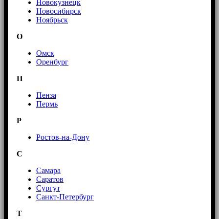
Новокузнецк
Новосибирск
Ноябрьск
О
Омск
Оренбург
П
Пенза
Пермь
Р
Ростов-на-Дону
С
Самара
Саратов
Сургут
Санкт-Петербург
Т